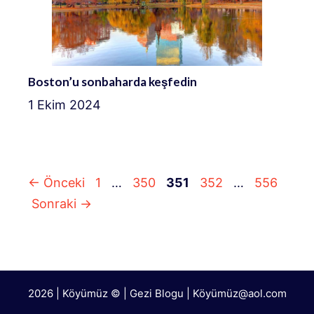
Boston’u sonbaharda keşfedin
1 Ekim 2024
Sayfa
Sayfa
Sayfa
Sayfa
Sayfa
←
Önceki
1
…
350
351
352
…
556
Sonraki
→
2026 | Köyümüz © | Gezi Blogu | Köyümü
z@aol.com