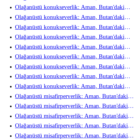
refah deneyimini yeniden keşfediyor
Olağanüstü konukseverlik: Aman, Butan'daki
refah deneyimini yeniden keşfediyor
Olağanüstü konukseverlik: Aman, Butan'daki
refah deneyimini yeniden keşfediyor
Olağanüstü konukseverlik: Aman, Butan'daki
refah deneyimini yeniden keşfediyor
Olağanüstü konukseverlik: Aman, Butan'daki
refah deneyimini yeniden keşfediyor
Olağanüstü konukseverlik: Aman, Butan'daki
refah deneyimini yeniden keşfediyor
Olağanüstü konukseverlik: Aman, Butan'daki
refah deneyimini yeniden keşfediyor
Olağanüstü konukseverlik: Aman, Butan'daki
refah deneyimini yeniden keşfediyor
Olağanüstü konukseverlik: Aman, Butan'daki
refah deneyimini yeniden keşfediyor
Olağanüstü konukseverlik: Aman, Butan'daki
refah deneyimini yeniden keşfediyor
Olağanüstü misafirperverlik: Aman, Butan'daki
refah deneyimini yeniden keşfediyor
Olağanüstü misafirperverlik: Aman, Butan'daki
refah deneyimini yeniden keşfediyor
Olağanüstü misafirperverlik: Aman, Butan'daki
refah deneyimini yeniden keşfediyor
Olağanüstü misafirperverlik: Aman, Butan'daki
refah deneyimini yeniden keşfediyor
Olağanüstü misafirperverlik: Aman, Butan'daki