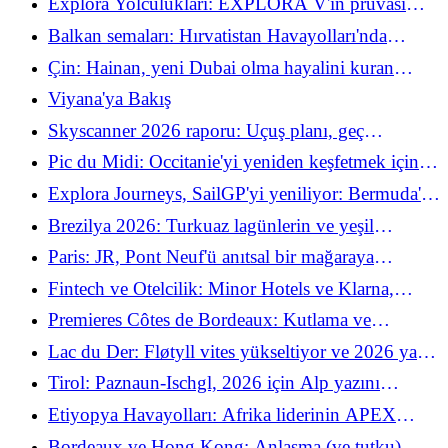
Explora Yolculukları: EXPLORA V'in pruvası
suya değiyor, filo büyüyor
Balkan semaları: Hırvatistan Havayolları'nda
korku, Air Sırbistan saldırısı ve büyük kış
Çin: Hainan, yeni Dubai olma hayalini kuran
manevraları
tropik ada
Viyana'ya Bakış
Skyscanner 2026 raporu: Uçuş planı, geç
kalanların %28'ini "yakalayacak"
Pic du Midi: Occitanie'yi yeniden keşfetmek için
2.877 metre yükseklikte bir ziyafet
Explora Journeys, SailGP'yi yeniliyor: Bermuda'da
şık (ve çok yüksek hızlı) bir dalış
Brezilya 2026: Turkuaz lagünlerin ve yeşil
turizmin dünya taç giyme töreni
Paris: JR, Pont Neuf'ü anıtsal bir mağaraya
dönüştürüyor
Fintech ve Otelcilik: Minor Hotels ve Klarna,
ödeme anlaşmazlıklarına son verilmesini imzaladı
Premieres Côtes de Bordeaux: Kutlama ve
paylaşma imzasıyla 31. baskı
Lac du Der: Fløtyll vites yükseltiyor ve 2026 yazı
için filosunu ikiye katlıyor
Tirol: Paznaun-Ischgl, 2026 için Alp yazını
yeniden tanımlıyor
Etiyopya Havayolları: Afrika liderinin APEX
Ödülleri 2026'da taç giyme töreni
Bordeaux ve Hong Kong: Anlaşma (ve tutku)