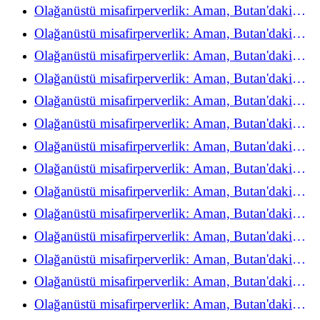
refah deneyimini yeniden keşfediyor
Olağanüstü misafirperverlik: Aman, Butan'daki
refah deneyimini yeniden keşfediyor
Olağanüstü misafirperverlik: Aman, Butan'daki
refah deneyimini yeniden keşfediyor
Olağanüstü misafirperverlik: Aman, Butan'daki
refah deneyimini yeniden keşfediyor
Olağanüstü misafirperverlik: Aman, Butan'daki
refah deneyimini yeniden keşfediyor
Olağanüstü misafirperverlik: Aman, Butan'daki
refah deneyimini yeniden keşfediyor
Olağanüstü misafirperverlik: Aman, Butan'daki
refah deneyimini yeniden keşfediyor
Olağanüstü misafirperverlik: Aman, Butan'daki
refah deneyimini yeniden keşfediyor
Olağanüstü misafirperverlik: Aman, Butan'daki
refah deneyimini yeniden keşfediyor
Olağanüstü misafirperverlik: Aman, Butan'daki
refah deneyimini yeniden keşfediyor
Olağanüstü misafirperverlik: Aman, Butan'daki
refah deneyimini yeniden keşfediyor
Olağanüstü misafirperverlik: Aman, Butan'daki
refah deneyimini yeniden keşfediyor
Olağanüstü misafirperverlik: Aman, Butan'daki
refah deneyimini yeniden keşfediyor
Olağanüstü misafirperverlik: Aman, Butan'daki
refah deneyimini yeniden keşfediyor
Olağanüstü misafirperverlik: Aman, Butan'daki
refah deneyimini yeniden keşfediyor