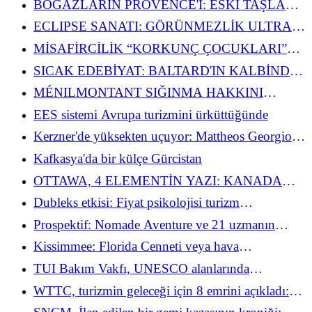
BOĞAZLARIN PROVENCE'I: ESKİ TAŞLAR
TEZGAH TURİZMİNİ SARSTIĞINDA
ECLIPSE SANATI: GÖRÜNMEZLİK ULTRA
LÜKSÜN EN YÜKSEK ayrıcalığı HALİNE
MİSAFİRCİLİK “KORKUNÇ ÇOCUKLARI”
GELDİĞİNDE
TURİST TEMPO'NUN USTASI OLDUĞUNDA
SICAK EDEBİYAT: BALTARD'IN KALBİNDE
KELİMELER YUMUŞAK OLDUĞUNDA
MÉNILMONTANT SIĞINMA HAKKINI
KURTARDI: YUNANİSTAN EVA PRITSKY'YE
EES sistemi Avrupa turizmini ürküttüğünde
DAVET ETTİĞİNDE
Kerzner'de yüksekten uçuyor: Mattheos Georgiou
ultra lüks triptiğin kontrolünü ele alıyor
Kafkasya'da bir külçe Gürcistan
OTTAWA, 4 ELEMENTİN YAZI: KANADA
BAŞKENTİ (SONUNDA) BAĞLANTIYI
Dubleks etkisi: Fiyat psikolojisi turizm
BIRAKTIĞINDA
ekonomisinin yasalarına meydan okuduğunda
Prospektif: Nomade Aventure ve 21 uzmanın
turizmin geleceğini tahmin ettiği (veya korktuğu)
Kissimmee: Florida Cenneti veya hava
“Destination 2075”
yolculuğundaki artış karşısında Baştan Çıkarma
TUI Bakım Vakfı, UNESCO alanlarında
Sanatı
sürdürülebilir turizmi teşvik ediyor
WTTC, turizmin geleceği için 8 emrini açıkladı:
Dijital hedefler ve jeopolitik gerçekler arasında