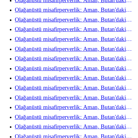
Olağanüstü misafirperverlik: Aman, Butan'daki
refah deneyimini yeniden keşfediyor
Olağanüstü misafirperverlik: Aman, Butan'daki
refah deneyimini yeniden keşfediyor
Olağanüstü misafirperverlik: Aman, Butan'daki
refah deneyimini yeniden keşfediyor
Olağanüstü misafirperverlik: Aman, Butan'daki
refah deneyimini yeniden keşfediyor
Olağanüstü misafirperverlik: Aman, Butan'daki
refah deneyimini yeniden keşfediyor
Olağanüstü misafirperverlik: Aman, Butan'daki
refah deneyimini yeniden keşfediyor
Olağanüstü misafirperverlik: Aman, Butan'daki
refah deneyimini yeniden keşfediyor
Olağanüstü misafirperverlik: Aman, Butan'daki
refah deneyimini yeniden keşfediyor
Olağanüstü misafirperverlik: Aman, Butan'daki
refah deneyimini yeniden keşfediyor
Olağanüstü misafirperverlik: Aman, Butan'daki
refah deneyimini yeniden keşfediyor
Olağanüstü misafirperverlik: Aman, Butan'daki
refah deneyimini yeniden keşfediyor
Olağanüstü misafirperverlik: Aman, Butan'daki
refah deneyimini yeniden keşfediyor
Olağanüstü misafirperverlik: Aman, Butan'daki
refah deneyimini yeniden keşfediyor
Olağanüstü misafirperverlik: Aman, Butan'daki
refah deneyimini yeniden keşfediyor
Olağanüstü misafirperverlik: Aman, Butan'daki