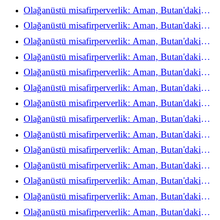
refah deneyimini yeniden keşfediyor
Olağanüstü misafirperverlik: Aman, Butan'daki
refah deneyimini yeniden keşfediyor
Olağanüstü misafirperverlik: Aman, Butan'daki
refah deneyimini yeniden keşfediyor
Olağanüstü misafirperverlik: Aman, Butan'daki
refah deneyimini yeniden keşfediyor
Olağanüstü misafirperverlik: Aman, Butan'daki
refah deneyimini yeniden keşfediyor
Olağanüstü misafirperverlik: Aman, Butan'daki
refah deneyimini yeniden keşfediyor
Olağanüstü misafirperverlik: Aman, Butan'daki
refah deneyimini yeniden keşfediyor
Olağanüstü misafirperverlik: Aman, Butan'daki
refah deneyimini yeniden keşfediyor
Olağanüstü misafirperverlik: Aman, Butan'daki
refah deneyimini yeniden keşfediyor
Olağanüstü misafirperverlik: Aman, Butan'daki
refah deneyimini yeniden keşfediyor
Olağanüstü misafirperverlik: Aman, Butan'daki
refah deneyimini yeniden keşfediyor
Olağanüstü misafirperverlik: Aman, Butan'daki
refah deneyimini yeniden keşfediyor
Olağanüstü misafirperverlik: Aman, Butan'daki
refah deneyimini yeniden keşfediyor
Olağanüstü misafirperverlik: Aman, Butan'daki
refah deneyimini yeniden keşfediyor
Olağanüstü misafirperverlik: Aman, Butan'daki