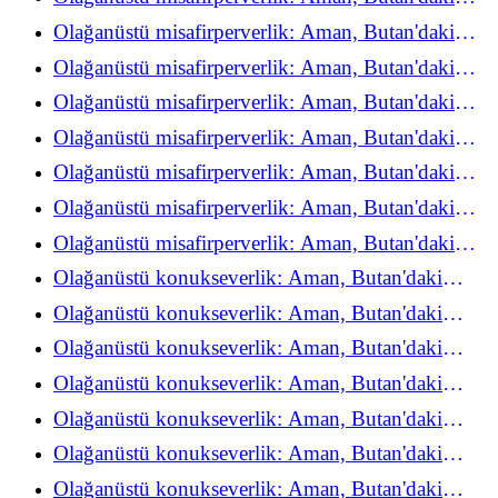
refah deneyimini yeniden keşfediyor
Olağanüstü misafirperverlik: Aman, Butan'daki
refah deneyimini yeniden keşfediyor
Olağanüstü misafirperverlik: Aman, Butan'daki
refah deneyimini yeniden keşfediyor
Olağanüstü misafirperverlik: Aman, Butan'daki
refah deneyimini yeniden keşfediyor
Olağanüstü misafirperverlik: Aman, Butan'daki
refah deneyimini yeniden keşfediyor
Olağanüstü misafirperverlik: Aman, Butan'daki
refah deneyimini yeniden keşfediyor
Olağanüstü misafirperverlik: Aman, Butan'daki
refah deneyimini yeniden keşfediyor
Olağanüstü misafirperverlik: Aman, Butan'daki
refah deneyimini yeniden keşfediyor
Olağanüstü konukseverlik: Aman, Butan'daki
refah deneyimini yeniden keşfediyor
Olağanüstü konukseverlik: Aman, Butan'daki
refah deneyimini yeniden keşfediyor
Olağanüstü konukseverlik: Aman, Butan'daki
refah deneyimini yeniden keşfediyor
Olağanüstü konukseverlik: Aman, Butan'daki
refah deneyimini yeniden keşfediyor
Olağanüstü konukseverlik: Aman, Butan'daki
refah deneyimini yeniden keşfediyor
Olağanüstü konukseverlik: Aman, Butan'daki
refah deneyimini yeniden keşfediyor
Olağanüstü konukseverlik: Aman, Butan'daki