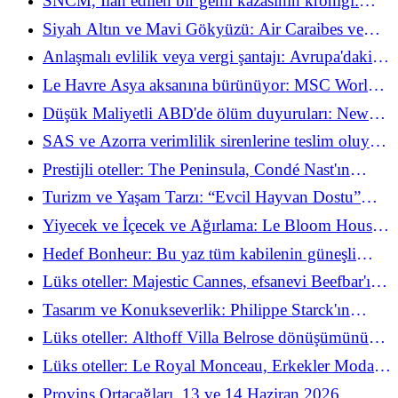
SNCM, İlan edilen bir gemi kazasının kroniği:
Tarih turizme bir ders verdiğinde
Siyah Altın ve Mavi Gökyüzü: Air Caraibes ve
Fransız arı 2026 yazını kurtarmak için jeopolitik
Anlaşmalı evlilik veya vergi şantajı: Avrupa'daki
krize meydan okuduğunda
düşük maliyetli ve siyah altın arasındaki büyük
Le Havre Asya aksanına bürünüyor: MSC World
uçurum
Asia için geri sayım başladı
Düşük Maliyetli ABD'de ölüm duyuruları: New
York LaGuardia'da soygun!
SAS ve Azorra verimlilik sirenlerine teslim oluyor:
Airbus ve Embraer neden Boeing'i geride
Prestijli oteller: The Peninsula, Condé Nast'ın
bırakıyor?
“Triple Crown” ödülüne layık görülen beş tesisiyle
Turizm ve Yaşam Tarzı: “Evcil Hayvan Dostu”
ödülü kazandı
seyahat sanatı 2026 yazını yeniden tasarlıyor
Yiyecek ve İçecek ve Ağırlama: Le Bloom House
Paris ve Jaillance, Clairette ile yaz aperatifinin
Hedef Bonheur: Bu yaz tüm kabilenin güneşli
tozunu alıyor
cenneti Florida'ya doğru yola çıkıyoruz!
Lüks oteller: Majestic Cannes, efsanevi Beefbar'ı
Croisette'e davet ederek şıklaşıyor
Tasarım ve Konukseverlik: Philippe Starck'ın
Maison Heler'ı ilk mumunu üfledi ve Milano'da
Lüks oteller: Althoff Villa Belrose dönüşümünü
kazandı
tamamlıyor ve Tropez gastronomisini yeniden
Lüks oteller: Le Royal Monceau, Erkekler Moda
düşünüyor
Haftası 2026 için New York restoranı Raf's ile
Provins Ortaçağları, 13 ve 14 Haziran 2026