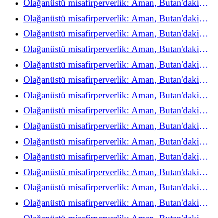
Olağanüstü misafirperverlik: Aman, Butan'daki
refah deneyimini yeniden keşfediyor
Olağanüstü misafirperverlik: Aman, Butan'daki
refah deneyimini yeniden keşfediyor
Olağanüstü misafirperverlik: Aman, Butan'daki
refah deneyimini yeniden keşfediyor
Olağanüstü misafirperverlik: Aman, Butan'daki
refah deneyimini yeniden keşfediyor
Olağanüstü misafirperverlik: Aman, Butan'daki
refah deneyimini yeniden keşfediyor
Olağanüstü misafirperverlik: Aman, Butan'daki
refah deneyimini yeniden keşfediyor
Olağanüstü misafirperverlik: Aman, Butan'daki
refah deneyimini yeniden keşfediyor
Olağanüstü misafirperverlik: Aman, Butan'daki
refah deneyimini yeniden keşfediyor
Olağanüstü misafirperverlik: Aman, Butan'daki
refah deneyimini yeniden keşfediyor
Olağanüstü misafirperverlik: Aman, Butan'daki
refah deneyimini yeniden keşfediyor
Olağanüstü misafirperverlik: Aman, Butan'daki
refah deneyimini yeniden keşfediyor
Olağanüstü misafirperverlik: Aman, Butan'daki
refah deneyimini yeniden keşfediyor
Olağanüstü misafirperverlik: Aman, Butan'daki
refah deneyimini yeniden keşfediyor
Olağanüstü misafirperverlik: Aman, Butan'daki
refah deneyimini yeniden keşfediyor