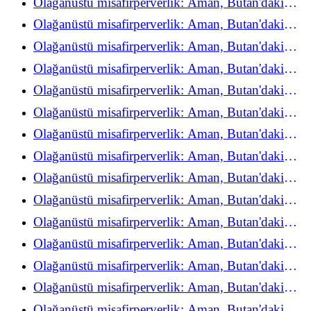
Olağanüstü misafirperverlik: Aman, Butan'daki
refah deneyimini yeniden keşfediyor
Olağanüstü misafirperverlik: Aman, Butan'daki
refah deneyimini yeniden keşfediyor
Olağanüstü misafirperverlik: Aman, Butan'daki
refah deneyimini yeniden keşfediyor
Olağanüstü misafirperverlik: Aman, Butan'daki
refah deneyimini yeniden keşfediyor
Olağanüstü misafirperverlik: Aman, Butan'daki
refah deneyimini yeniden keşfediyor
Olağanüstü misafirperverlik: Aman, Butan'daki
refah deneyimini yeniden keşfediyor
Olağanüstü misafirperverlik: Aman, Butan'daki
refah deneyimini yeniden keşfediyor
Olağanüstü misafirperverlik: Aman, Butan'daki
refah deneyimini yeniden keşfediyor
Olağanüstü misafirperverlik: Aman, Butan'daki
refah deneyimini yeniden keşfediyor
Olağanüstü misafirperverlik: Aman, Butan'daki
refah deneyimini yeniden keşfediyor
Olağanüstü misafirperverlik: Aman, Butan'daki
refah deneyimini yeniden keşfediyor
Olağanüstü misafirperverlik: Aman, Butan'daki
refah deneyimini yeniden keşfediyor
Olağanüstü misafirperverlik: Aman, Butan'daki
refah deneyimini yeniden keşfediyor
Olağanüstü misafirperverlik: Aman, Butan'daki
refah deneyimini yeniden keşfediyor
Olağanüstü misafirperverlik: Aman, Butan'daki