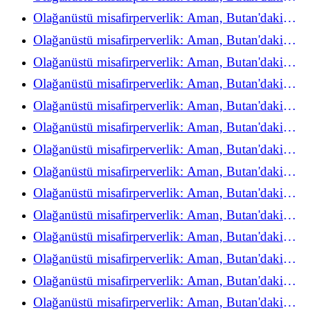
refah deneyimini yeniden keşfediyor
Olağanüstü misafirperverlik: Aman, Butan'daki
refah deneyimini yeniden keşfediyor
Olağanüstü misafirperverlik: Aman, Butan'daki
refah deneyimini yeniden keşfediyor
Olağanüstü misafirperverlik: Aman, Butan'daki
refah deneyimini yeniden keşfediyor
Olağanüstü misafirperverlik: Aman, Butan'daki
refah deneyimini yeniden keşfediyor
Olağanüstü misafirperverlik: Aman, Butan'daki
refah deneyimini yeniden keşfediyor
Olağanüstü misafirperverlik: Aman, Butan'daki
refah deneyimini yeniden keşfediyor
Olağanüstü misafirperverlik: Aman, Butan'daki
refah deneyimini yeniden keşfediyor
Olağanüstü misafirperverlik: Aman, Butan'daki
refah deneyimini yeniden keşfediyor
Olağanüstü misafirperverlik: Aman, Butan'daki
refah deneyimini yeniden keşfediyor
Olağanüstü misafirperverlik: Aman, Butan'daki
refah deneyimini yeniden keşfediyor
Olağanüstü misafirperverlik: Aman, Butan'daki
refah deneyimini yeniden keşfediyor
Olağanüstü misafirperverlik: Aman, Butan'daki
refah deneyimini yeniden keşfediyor
Olağanüstü misafirperverlik: Aman, Butan'daki
refah deneyimini yeniden keşfediyor
Olağanüstü misafirperverlik: Aman, Butan'daki