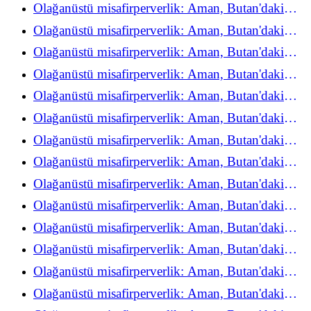
refah deneyimini yeniden keşfediyor
Olağanüstü misafirperverlik: Aman, Butan'daki
refah deneyimini yeniden keşfediyor
Olağanüstü misafirperverlik: Aman, Butan'daki
refah deneyimini yeniden keşfediyor
Olağanüstü misafirperverlik: Aman, Butan'daki
refah deneyimini yeniden keşfediyor
Olağanüstü misafirperverlik: Aman, Butan'daki
refah deneyimini yeniden keşfediyor
Olağanüstü misafirperverlik: Aman, Butan'daki
refah deneyimini yeniden keşfediyor
Olağanüstü misafirperverlik: Aman, Butan'daki
refah deneyimini yeniden keşfediyor
Olağanüstü misafirperverlik: Aman, Butan'daki
refah deneyimini yeniden keşfediyor
Olağanüstü misafirperverlik: Aman, Butan'daki
refah deneyimini yeniden keşfediyor
Olağanüstü misafirperverlik: Aman, Butan'daki
refah deneyimini yeniden keşfediyor
Olağanüstü misafirperverlik: Aman, Butan'daki
refah deneyimini yeniden keşfediyor
Olağanüstü misafirperverlik: Aman, Butan'daki
refah deneyimini yeniden keşfediyor
Olağanüstü misafirperverlik: Aman, Butan'daki
refah deneyimini yeniden keşfediyor
Olağanüstü misafirperverlik: Aman, Butan'daki
refah deneyimini yeniden keşfediyor
Olağanüstü misafirperverlik: Aman, Butan'daki
refah deneyimini yeniden keşfediyor