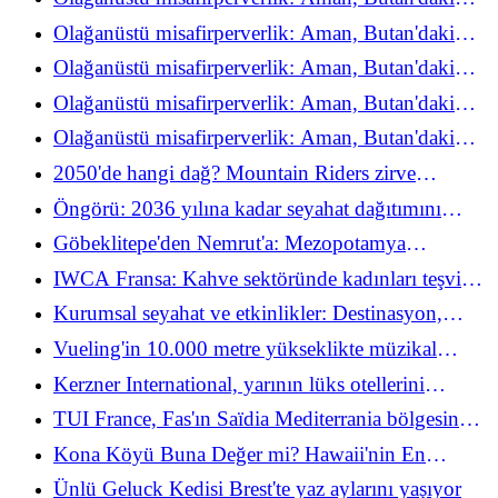
refah deneyimini yeniden keşfediyor
Olağanüstü misafirperverlik: Aman, Butan'daki
refah deneyimini yeniden keşfediyor
Olağanüstü misafirperverlik: Aman, Butan'daki
refah deneyimini yeniden keşfediyor
Olağanüstü misafirperverlik: Aman, Butan'daki
refah deneyimini yeniden keşfediyor
Olağanüstü misafirperverlik: Aman, Butan'daki
refah deneyimini yeniden keşfediyor
2050'de hangi dağ? Mountain Riders zirve
taahhüdünün 25. yılını kutluyor
Öngörü: 2036 yılına kadar seyahat dağıtımını
şekillendirecek 10 trend
Göbeklitepe'den Nemrut'a: Mezopotamya
uygarlıklarının kaynaklarında
IWCA Fransa: Kahve sektöründe kadınları teşvik
edecek yeni bir dinamik
Kurumsal seyahat ve etkinlikler: Destinasyon,
katılımcılar için belirleyici bir kriter haline geliyor
Vueling'in 10.000 metre yükseklikte müzikal
darbesi
Kerzner International, yarının lüks otellerini
şekillendirmek için Céline Assimon'u Satış
TUI France, Fas'ın Saïdia Mediterrania bölgesinde
Direktörü olarak işe aldı
iki kulüp sunuyor
Kona Köyü Buna Değer mi? Hawaii'nin En
Huzurlu Aile Tesisindeki Konaklamamız
Ünlü Geluck Kedisi Brest'te yaz aylarını yaşıyor