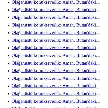
Olağanüstü konukseverlik: Aman, Butan'daki
refah deneyimini yeniden keşfediyor
Olağanüstü konukseverlik: Aman, Butan'daki
refah deneyimini yeniden keşfediyor
Olağanüstü konukseverlik: Aman, Butan'daki
refah deneyimini yeniden keşfediyor
Olağanüstü konukseverlik: Aman, Butan'daki
refah deneyimini yeniden keşfediyor
Olağanüstü konukseverlik: Aman, Butan'daki
refah deneyimini yeniden keşfediyor
Olağanüstü konukseverlik: Aman, Butan'daki
refah deneyimini yeniden keşfediyor
Olağanüstü konukseverlik: Aman, Butan'daki
refah deneyimini yeniden keşfediyor
Olağanüstü konukseverlik: Aman, Butan'daki
refah deneyimini yeniden keşfediyor
Olağanüstü konukseverlik: Aman, Butan'daki
refah deneyimini yeniden keşfediyor
Olağanüstü konukseverlik: Aman, Butan'daki
refah deneyimini yeniden keşfediyor
Olağanüstü konukseverlik: Aman, Butan'daki
refah deneyimini yeniden keşfediyor
Olağanüstü konukseverlik: Aman, Butan'daki
refah deneyimini yeniden keşfediyor
Olağanüstü konukseverlik: Aman, Butan'daki
refah deneyimini yeniden keşfediyor
Olağanüstü konukseverlik: Aman, Butan'daki
refah deneyimini yeniden keşfediyor