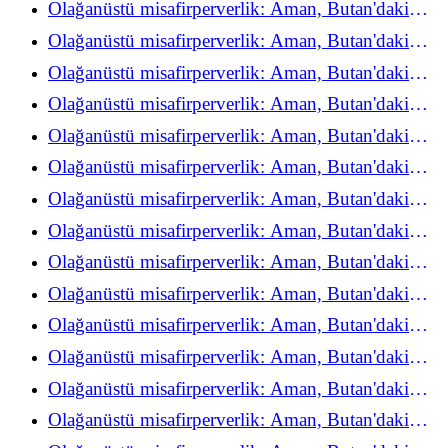
Olağanüstü misafirperverlik: Aman, Butan'daki
refah deneyimini yeniden keşfediyor
Olağanüstü misafirperverlik: Aman, Butan'daki
refah deneyimini yeniden keşfediyor
Olağanüstü misafirperverlik: Aman, Butan'daki
refah deneyimini yeniden keşfediyor
Olağanüstü misafirperverlik: Aman, Butan'daki
refah deneyimini yeniden keşfediyor
Olağanüstü misafirperverlik: Aman, Butan'daki
refah deneyimini yeniden keşfediyor
Olağanüstü misafirperverlik: Aman, Butan'daki
refah deneyimini yeniden keşfediyor
Olağanüstü misafirperverlik: Aman, Butan'daki
refah deneyimini yeniden keşfediyor
Olağanüstü misafirperverlik: Aman, Butan'daki
refah deneyimini yeniden keşfediyor
Olağanüstü misafirperverlik: Aman, Butan'daki
refah deneyimini yeniden keşfediyor
Olağanüstü misafirperverlik: Aman, Butan'daki
refah deneyimini yeniden keşfediyor
Olağanüstü misafirperverlik: Aman, Butan'daki
refah deneyimini yeniden keşfediyor
Olağanüstü misafirperverlik: Aman, Butan'daki
refah deneyimini yeniden keşfediyor
Olağanüstü misafirperverlik: Aman, Butan'daki
refah deneyimini yeniden keşfediyor
Olağanüstü misafirperverlik: Aman, Butan'daki
refah deneyimini yeniden keşfediyor