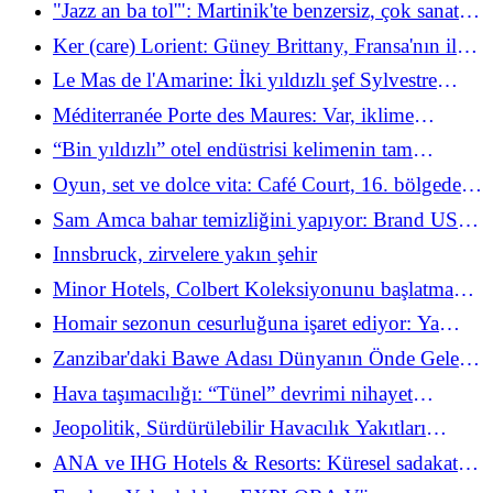
"Jazz an ba tol'": Martinik'te benzersiz, çok sanatsal
arasında
ve toplumsal bir etkinliğin kalbine dalma
Ker (care) Lorient: Güney Brittany, Fransa'nın ilk
"DestinationPay" uygulamasını başlattı (ve bundan
Le Mas de l'Amarine: İki yıldızlı şef Sylvestre
nasıl yararlanılacağı)
Wahid, gizli sığınağını Alpilles'in mücevherine
Méditerranée Porte des Maures: Var, iklime
dönüştürdüğünde
dayanıklılık ve katılım için "gösterişli" bir tavır
“Bin yıldızlı” otel endüstrisi kelimenin tam
sergiliyor
anlamıyla yeniden icat edildi: Guzet Gözlemevi,
Oyun, set ve dolce vita: Café Court, 16. bölgedeki
Pireneler'e çadırlarını dikti
yeni güneş saklanma yeri olarak öne çıkıyor
Sam Amca bahar temizliğini yapıyor: Brand USA
(nihayet) Amerikan gümrük fobisiyle mücadele
Innsbruck, zirvelere yakın şehir
ediyor
Minor Hotels, Colbert Koleksiyonunu başlatmak
için İtalya'daki (muhtemelen) en eski oteli satın aldı
Homair sezonun cesurluğuna işaret ediyor: Ya
müşterileriniz (kelimenin tam anlamıyla) geri
Zanzibar'daki Bawe Adası Dünyanın Önde Gelen
dönse?
Otelleri arasına katılıyor
Hava taşımacılığı: “Tünel” devrimi nihayet
havalimanlarımızı özgürleştirecek mi?
Jeopolitik, Sürdürülebilir Havacılık Yakıtları
(CAD) ve bölgesel gerilimler: havacılık bir dönüm
ANA ve IHG Hotels & Resorts: Küresel sadakat
noktasında
kurallarını değiştiren ittifak