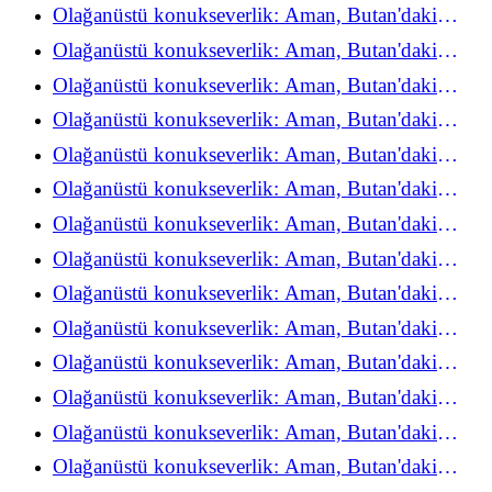
refah deneyimini yeniden keşfediyor
Olağanüstü konukseverlik: Aman, Butan'daki
refah deneyimini yeniden keşfediyor
Olağanüstü konukseverlik: Aman, Butan'daki
refah deneyimini yeniden keşfediyor
Olağanüstü konukseverlik: Aman, Butan'daki
refah deneyimini yeniden keşfediyor
Olağanüstü konukseverlik: Aman, Butan'daki
refah deneyimini yeniden keşfediyor
Olağanüstü konukseverlik: Aman, Butan'daki
refah deneyimini yeniden keşfediyor
Olağanüstü konukseverlik: Aman, Butan'daki
refah deneyimini yeniden keşfediyor
Olağanüstü konukseverlik: Aman, Butan'daki
refah deneyimini yeniden keşfediyor
Olağanüstü konukseverlik: Aman, Butan'daki
refah deneyimini yeniden keşfediyor
Olağanüstü konukseverlik: Aman, Butan'daki
refah deneyimini yeniden keşfediyor
Olağanüstü konukseverlik: Aman, Butan'daki
refah deneyimini yeniden keşfediyor
Olağanüstü konukseverlik: Aman, Butan'daki
refah deneyimini yeniden keşfediyor
Olağanüstü konukseverlik: Aman, Butan'daki
refah deneyimini yeniden keşfediyor
Olağanüstü konukseverlik: Aman, Butan'daki
refah deneyimini yeniden keşfediyor
Olağanüstü konukseverlik: Aman, Butan'daki
refah deneyimini yeniden keşfediyor