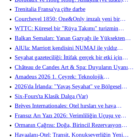
evliliği 5 yıl uzatıldı
Trenitalia Fransa'ya çifte darbe
Courchevel 1850: One&Only imzalı yeni bir
simgenin yükselişi
WTTC: Küresel bir "Rüya Takımı" turizmin
geleceğini yönlendirmek için Madrid'e yerleşti
Balkan Semaları: Yanan Gazyağı ile Yüksekten
Uçan Fırsatçılık Arasında
AlUla: Marriott kendisini NUMAJ ile yıldız
balosuna davet ettiğinde
Seyahat gazeteciliği: İttifak gerçek bir etki için
gerekli olana odaklanıyor
Château de Candes Art & Spa: Duyuların Uyanışı
Loire Mirasını Yücelttiğinde
Amadeus 2026 1. Çeyrek: Teknolojik
inovasyonun sağladığı güçlü büyüme
2026'da İrlanda: "Yavaş Seyahat" ve Bölgesel
Uyanış'ın taç giyme töreni
Six-Fours'ta Klasik Dalga (Var)
Brèves Internationales: Otel hırsları ve hava
türbülansı arasında
Fransız Arı Yazı 2026: Verimliliğin Uçuşu ve
Kanada'nın Başarısı
Ormanın Çağrısı: Doğa, Birincil Rezervasyon
Kriteri Haline Geldiğinde
Havaalanı-Otel: Transit, Konukseverliğin Yeni