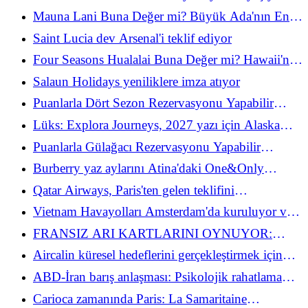
Mauna Lani Buna Değer mi? Büyük Ada'nın En
İyi Lüks Aile Tesislerinden Birindeki
Saint Lucia dev Arsenal'i teklif ediyor
Konaklamamız (ve nasıl yükseltilir!)
Four Seasons Hualalai Buna Değer mi? Hawaii'nin
En İkonik Lüks Tesisindeki Konaklamamız
Salaun Holidays yeniliklere imza atıyor
Puanlarla Dört Sezon Rezervasyonu Yapabilir
misiniz? Evet, Ama Yapmazdım - İşte Nedeni
Lüks: Explora Journeys, 2027 yazı için Alaska
seyahat programlarını açıkladı
Puanlarla Gülağacı Rezervasyonu Yapabilir
misiniz? İşte Neden Yapmıyoruz
Burberry yaz aylarını Atina'daki One&Only
Aesthetic'de alıyor
Qatar Airways, Paris'ten gelen teklifini
güçlendiriyor ve Japonya'daki patlamadan
Vietnam Havayolları Amsterdam'da kuruluyor ve
yararlanıyor
doğrudan Hanoi'ye bağlanıyor
FRANSIZ ARI KARTLARINI OYNUYOR:
MALDİVLER, SRİ LANKA VE ÜÇGEN
Aircalin küresel hedeflerini gerçekleştirmek için
BAHİS
personelini güçlendiriyor
ABD-İran barış anlaşması: Psikolojik rahatlama
turizm makinesini canlandırmaya yetecek mi?
Carioca zamanında Paris: La Samaritaine