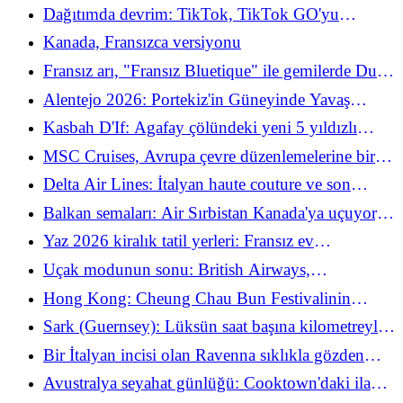
2026 için Ölümcül silahlarını çekiyor
Dağıtımda devrim: TikTok, TikTok GO'yu
piyasaya sürdü ve küresel seyahat pazarını ele
Kanada, Fransızca versiyonu
geçirdi
Fransız arı, "Fransız Bluetique" ile gemilerde Duty
Free'yi yeniden keşfediyor
Alentejo 2026: Portekiz'in Güneyinde Yavaş
Seyahat Manifestosu
Kasbah D'If: Agafay çölündeki yeni 5 yıldızlı
sığınak
MSC Cruises, Avrupa çevre düzenlemelerine bir
adım önde başlıyor
Delta Air Lines: İtalyan haute couture ve son
teknoloji kozmetik ürünleri Premium sınıfını
Balkan semaları: Air Sırbistan Kanada'ya uçuyor,
yeniden büyülüyor
ikincil havalimanları baskı altında
Yaz 2026 kiralık tatil yerleri: Fransız ev
sahiplerinden fiyatlandırma (ve insani) bilgeliği
Uçak modunun sonu: British Airways,
konusunda şaşırtıcı ders
Pandora'nın Zoom toplantı kutusunu 10.000 metre
Hong Kong: Cheung Chau Bun Festivalinin
yükseklikte açtı
heyecanı Mayıs 2026'da geri dönüyor
Sark (Guernsey): Lüksün saat başına kilometreyle
(ve permakültürde) ölçüldüğü, araç trafiğine kapalı
Bir İtalyan incisi olan Ravenna sıklıkla gözden
ada
kaçar
Avustralya seyahat günlüğü: Cooktown'daki ilahi
gemi kazası ile Cairns'deki Aborijin heyecanı