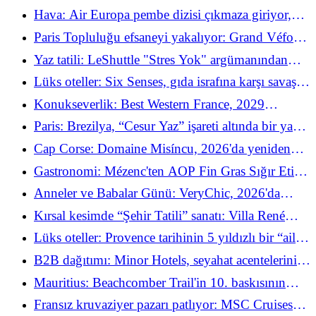
rotasının 50. yılını kutluyor ve tamamen yeni
Hava: Air Europa pembe dizisi çıkmaza giriyor,
Dreamliner'ı hizmete alıyor
JetBlue piyonlarını ilerletiyor ve TUI beklentinin
Paris Topluluğu efsaneyi yakalıyor: Grand Véfour,
sınırlarını zorluyor
dönüşümüne Palais-Royal'in kalbinde başlıyor
Yaz tatili: LeShuttle "Stres Yok" argümanından
yararlanıyor ve İngiltere'yi yeni deniz kenarı
Lüks oteller: Six Senses, gıda israfına karşı savaş
destinasyonu yapmak istiyor
açmak için BM ile güçlerini birleştiriyor
Konukseverlik: Best Western France, 2029
vizyonunu desteklemek için yönetimini yeniliyor
Paris: Brezilya, “Cesur Yaz” işareti altında bir yaz
için Samaritaine'i devraldı
Cap Corse: Domaine Misíncu, 2026'da yeniden
açılışı için yıldızlı şef Reine Sammut'u ağırlıyor
Gastronomi: Mézenc'ten AOP Fin Gras Sığır Eti
Paris'teki Les Petits Parisiens'te
Anneler ve Babalar Günü: VeryChic, 2026'da
ebeveynleri çekmek için maddi olmayan şeylere ve
Kırsal kesimde “Şehir Tatili” sanatı: Villa René
hediye kartlarındaki patlamaya güveniyor
Lalique'de bağlantıyı kesmek (ve şık bir şekilde
Lüks oteller: Provence tarihinin 5 yıldızlı bir “aile
kendinizi mahvetmek) için 48 saat
evine” dönüştüğü Château de Fonscolombe
B2B dağıtımı: Minor Hotels, seyahat acentelerinin
kârlılığını artırmak için “Küçük PRO Acentelerini”
Mauritius: Beachcomber Trail'in 10. baskısının
başlattı
başrolleri belli oldu
Fransız kruvaziyer pazarı patlıyor: MSC Cruises