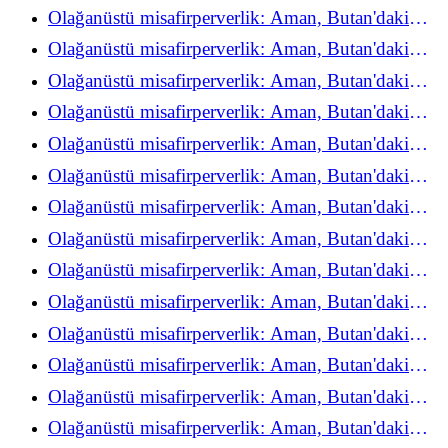
refah deneyimini yeniden keşfediyor
Olağanüstü misafirperverlik: Aman, Butan'daki
refah deneyimini yeniden keşfediyor
Olağanüstü misafirperverlik: Aman, Butan'daki
refah deneyimini yeniden keşfediyor
Olağanüstü misafirperverlik: Aman, Butan'daki
refah deneyimini yeniden keşfediyor
Olağanüstü misafirperverlik: Aman, Butan'daki
refah deneyimini yeniden keşfediyor
Olağanüstü misafirperverlik: Aman, Butan'daki
refah deneyimini yeniden keşfediyor
Olağanüstü misafirperverlik: Aman, Butan'daki
refah deneyimini yeniden keşfediyor
Olağanüstü misafirperverlik: Aman, Butan'daki
refah deneyimini yeniden keşfediyor
Olağanüstü misafirperverlik: Aman, Butan'daki
refah deneyimini yeniden keşfediyor
Olağanüstü misafirperverlik: Aman, Butan'daki
refah deneyimini yeniden keşfediyor
Olağanüstü misafirperverlik: Aman, Butan'daki
refah deneyimini yeniden keşfediyor
Olağanüstü misafirperverlik: Aman, Butan'daki
refah deneyimini yeniden keşfediyor
Olağanüstü misafirperverlik: Aman, Butan'daki
refah deneyimini yeniden keşfediyor
Olağanüstü misafirperverlik: Aman, Butan'daki
refah deneyimini yeniden keşfediyor
Olağanüstü misafirperverlik: Aman, Butan'daki