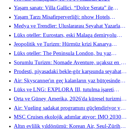
ortaklık kuruyor
Yaşam sanatı: Villa Gallici, “Dolce Serata” ile
Dolce Vita'yı Aix-en-Provence'ın kalbine taşıyor
Yaşam Tarzı Misafirperverliği: nhow Hotels
“Urban Bloom” programını başlatıyor ve teraslarını
Medya ve Trendler: Uluslararası Seyahat Yazarları
kentsel destinasyonlara dönüştürüyor
Birliği, "AllWays Traveller"ı yeniden başlatıyor ve
Lüks oteller: Eurostars, eski Malaga demiryolu
2026 yazının mücevherlerini ortaya çıkarıyor
genel merkezini tarihle dolu 5 yıldızlı bir otele
Jeopolitik ve Turizm: Hürmüz krizi Kanarya
dönüştürüyor
Adaları'nı nasıl altın bir kaleye dönüştürüyor?
Lüks oteller: The Peninsula London, bu yaz
Akdeniz'e taşınmak üzere çift yıldızlı tesisini
Sorumlu Turizm: Nomade Aventure, uçaksız en iyi
kapatıyor
10 kaçışını açıkladı
Prodesti, piyasadaki bekle-gör karşısında seyahat
acentelerini desteklemek için 2026-2027 takvimini
Air: Skyscanner'ın geç kalanların yaz bütçesinden
açıkladı
tasarruf sağlayacak sihirli formülü
Lüks ve LNG: EXPLORA III, tutulma işareti
altında 2026 yazında Uzak Kuzey'e gidiyor
Orta ve Güney Amerika, 2026'da küresel turizmin
yeni vaat edilen ülkesi
Air: Vueling sadakat programını güçlendiriyor ve
düzenli seyahat edenleri fethetmek için yola çıkıyor
MSC Cruises ekolojik adımlar atıyor: IMO 2030
hedefi beş yıl önceden doğrulandı!
Altın evlilik yıldönümü: Korean Air, Seul-Zürih