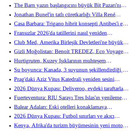
Brezilya'yı özel bir yaz pop-up'ıyla kutluyor
The Barn yazın başlangıcını büyük Bit Pazarı'nın
5. edisyonuyla kutluyor
Jonathan Bunel'in tatlı cüretkarlığı Villa René
Lalique'deki pastaneyi sarstı
Casa Barbara: Trigano hibrit konsepti Antibes'i ele
geçiriyor
Fransızlar 2026'da tatillerini nasıl yeniden
keşfediyorlar?
Club Med, Amerika Birleşik Devletleri'ne büyük
bir dönüş yapıyor ve 100 köy hedefine ulaşmayı
Gizli Moğolistan: Benoit TREDEZ, Eco Voyage
hedefliyor
ile Altay'ın kalbine daldı
Hurtigruten, Kuzey Işıklarının muhteşem
görüntülerini ortaya çıkarıyor ve güneş
Su boyunca: Kanada, 3 suyunun şekillendirdiği bir
maksimumundan yararlanıyor
destinasyon
Prag'daki Aziz Vitus Katedrali yeniden sesini
buluyor: Bir asırlık bekleyişin ardından anıtsal bir
2026 Dünya Kupası: Deliveroo, evdeki taraftarlar
organın açılışı
için hayal kırıklığını önleyen hayatta kalma kitini
Fuerteventura: RIU Sarayı Tres Islas'ın yenileme
piyasaya sürdü
projesi tartışmayı yeniden canlandırıyor
Balear Adaları: Eski otelleri konaklamaya
dönüştürme planının başarısızlığı
2026 Dünya Kupası: Futbol sınırları ve akıcı
seyahati yeniden tanımlıyor
Kenya, Afrika'da turizm büyümesinin yeni motoru