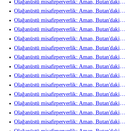
Olağanüstü misafirperverlik: Aman, Butan'daki
refah deneyimini yeniden keşfediyor
Olağanüstü misafirperverlik: Aman, Butan'daki
refah deneyimini yeniden keşfediyor
Olağanüstü misafirperverlik: Aman, Butan'daki
refah deneyimini yeniden keşfediyor
Olağanüstü misafirperverlik: Aman, Butan'daki
refah deneyimini yeniden keşfediyor
Olağanüstü misafirperverlik: Aman, Butan'daki
refah deneyimini yeniden keşfediyor
Olağanüstü misafirperverlik: Aman, Butan'daki
refah deneyimini yeniden keşfediyor
Olağanüstü misafirperverlik: Aman, Butan'daki
refah deneyimini yeniden keşfediyor
Olağanüstü misafirperverlik: Aman, Butan'daki
refah deneyimini yeniden keşfediyor
Olağanüstü misafirperverlik: Aman, Butan'daki
refah deneyimini yeniden keşfediyor
Olağanüstü misafirperverlik: Aman, Butan'daki
refah deneyimini yeniden keşfediyor
Olağanüstü misafirperverlik: Aman, Butan'daki
refah deneyimini yeniden keşfediyor
Olağanüstü misafirperverlik: Aman, Butan'daki
refah deneyimini yeniden keşfediyor
Olağanüstü misafirperverlik: Aman, Butan'daki
refah deneyimini yeniden keşfediyor
Olağanüstü misafirperverlik: Aman, Butan'daki
refah deneyimini yeniden keşfediyor
Olağanüstü misafirperverlik: Aman, Butan'daki