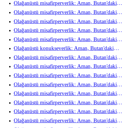
refah deneyimini yeniden keşfediyor
Olağanüstü misafirperverlik: Aman, Butan'daki
refah deneyimini yeniden keşfediyor
Olağanüstü misafirperverlik: Aman, Butan'daki
refah deneyimini yeniden keşfediyor
Olağanüstü misafirperverlik: Aman, Butan'daki
refah deneyimini yeniden keşfediyor
Olağanüstü misafirperverlik: Aman, Butan'daki
refah deneyimini yeniden keşfediyor
Olağanüstü misafirperverlik: Aman, Butan'daki
refah deneyimini yeniden keşfediyor
Olağanüstü konukseverlik: Aman, Butan'daki
refah deneyimini yeniden keşfediyor
Olağanüstü misafirperverlik: Aman, Butan'daki
refah deneyimini yeniden keşfediyor
Olağanüstü misafirperverlik: Aman, Butan'daki
refah deneyimini yeniden keşfediyor
Olağanüstü misafirperverlik: Aman, Butan'daki
refah deneyimini yeniden keşfediyor
Olağanüstü misafirperverlik: Aman, Butan'daki
refah deneyimini yeniden keşfediyor
Olağanüstü misafirperverlik: Aman, Butan'daki
refah deneyimini yeniden keşfediyor
Olağanüstü misafirperverlik: Aman, Butan'daki
refah deneyimini yeniden keşfediyor
Olağanüstü misafirperverlik: Aman, Butan'daki
refah deneyimini yeniden keşfediyor
Olağanüstü misafirperverlik: Aman, Butan'daki
refah deneyimini yeniden keşfediyor