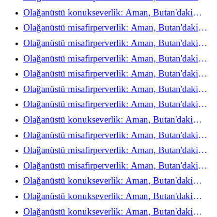
refah deneyimini yeniden keşfediyor
Olağanüstü konukseverlik: Aman, Butan'daki
refah deneyimini yeniden keşfediyor
Olağanüstü misafirperverlik: Aman, Butan'daki
refah deneyimini yeniden keşfediyor
Olağanüstü misafirperverlik: Aman, Butan'daki
refah deneyimini yeniden keşfediyor
Olağanüstü misafirperverlik: Aman, Butan'daki
refah deneyimini yeniden keşfediyor
Olağanüstü misafirperverlik: Aman, Butan'daki
refah deneyimini yeniden keşfediyor
Olağanüstü misafirperverlik: Aman, Butan'daki
refah deneyimini yeniden keşfediyor
Olağanüstü misafirperverlik: Aman, Butan'daki
refah deneyimini yeniden keşfediyor
Olağanüstü konukseverlik: Aman, Butan'daki
refah deneyimini yeniden keşfediyor
Olağanüstü misafirperverlik: Aman, Butan'daki
refah deneyimini yeniden keşfediyor
Olağanüstü misafirperverlik: Aman, Butan'daki
refah deneyimini yeniden keşfediyor
Olağanüstü misafirperverlik: Aman, Butan'daki
refah deneyimini yeniden keşfediyor
Olağanüstü konukseverlik: Aman, Butan'daki
refah deneyimini yeniden keşfediyor
Olağanüstü konukseverlik: Aman, Butan'daki
refah deneyimini yeniden keşfediyor
Olağanüstü konukseverlik: Aman, Butan'daki