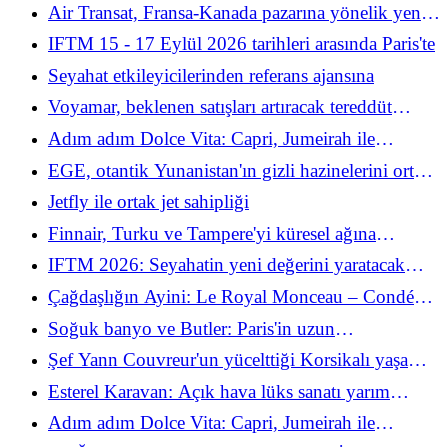
olarak ortaya çıkıyor
Air Transat, Fransa-Kanada pazarına yönelik yeni
hedeflerini açıkladı
IFTM 15 - 17 Eylül 2026 tarihleri ​​arasında Paris'te
Seyahat etkileyicilerinden referans ajansına
Voyamar, beklenen satışları artıracak tereddüt
önleme silahı FLEXIZEN'i piyasaya sürüyor
Adım adım Dolce Vita: Capri, Jumeirah ile
yürüyerek keşfedilebilir
EGE, otantik Yunanistan'ın gizli hazinelerini ortaya
çıkarıyor
Jetfly ile ortak jet sahipliği
Finnair, Turku ve Tampere'yi küresel ağına
yeniden bağlıyor
IFTM 2026: Seyahatin yeni değerini yaratacak
stratejik toplantı
Çağdaşlığın Ayini: Le Royal Monceau – Condé
Nast Traveller Tarafından Taçlandırılan Raffles
Soğuk banyo ve Butler: Paris'in uzun
Paris
ömürlülüğün yeni sığınağı
Şef Yann Couvreur'un yücelttiği Korsikalı yaşam
sanatı
Esterel Karavan: Açık hava lüks sanatı yarım
asırını kutluyor
Adım adım Dolce Vita: Capri, Jumeirah ile
yürüyerek keşfedilebilir